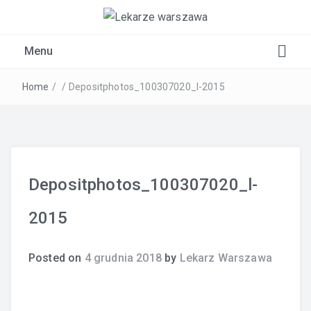
Kardiolog, Fala uderzeniowa, wkładki ortopedyczne
Menu
Warszawa
Home
/
/
Depositphotos_100307020_l-2015
Depositphotos_100307020_l-
2015
Posted on
4 grudnia 2018
by
Lekarz Warszawa