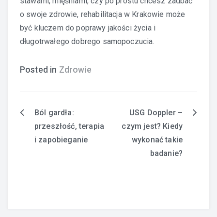
stawami, mięśniami, czy po prostu chcesz zadbać
o swoje zdrowie, rehabilitacja w Krakowie może
być kluczem do poprawy jakości życia i
długotrwałego dobrego samopoczucia.
Posted in
Zdrowie
Ból gardła:
USG Doppler –
Nawigacja
przeszłość, terapia
czym jest? Kiedy
wpisu
i zapobieganie
wykonać takie
badanie?