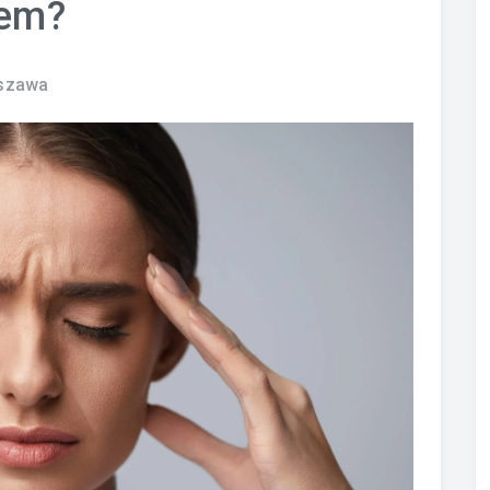
iem?
szawa