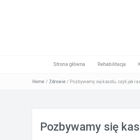
Kardiolog, Fala uderzeniowa, wkładki 
Strona główna
Rehabilitacja
Home
/
Zdrowie
/
Pozbywamy się kaszlu, czyli jak ra
Pozbywamy się kaszl