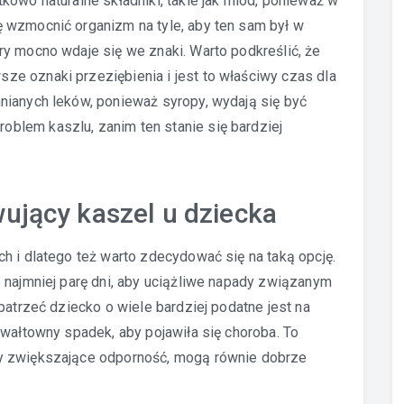
kowo naturalne składniki, takie jak miód, ponieważ w
 wzmocnić organizm na tyle, aby ten sam był w
óry mocno wdaje się we znaki. Warto podkreślić, że
e oznaki przeziębienia i jest to właściwy czas dla
nianych leków, ponieważ syropy, wydają się być
blem kaszlu, zanim ten stanie się bardziej
ujący kaszel u dziecka
h i dlatego też warto zdecydować się na taką opcję.
 najmniej parę dni, aby uciążliwe napady związanym
patrzeć dziecko o wiele bardziej podatne jest na
gwałtowny spadek, aby pojawiła się choroba. To
y zwiększające odporność, mogą równie dobrze