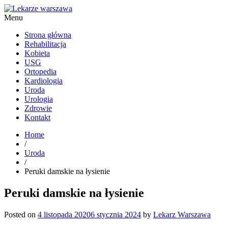
Menu
Kardiolog, Fala uderzeniowa, wkładki ortopedyczne Warszawa
Strona główna
Rehabilitacja
Kobieta
USG
Ortopedia
Kardiologia
Uroda
Urologia
Zdrowie
Kontakt
Home
/
Uroda
/
Peruki damskie na łysienie
Peruki damskie na łysienie
Posted on
4 listopada 2020
6 stycznia 2024
by
Lekarz Warszawa