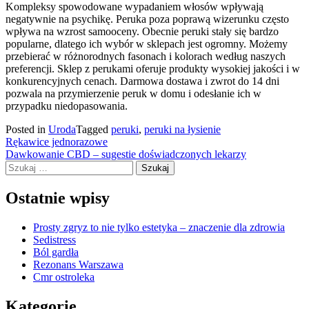
Kompleksy spowodowane wypadaniem włosów wpływają
negatywnie na psychikę. Peruka poza poprawą wizerunku często
wpływa na wzrost samooceny. Obecnie peruki stały się bardzo
popularne, dlatego ich wybór w sklepach jest ogromny. Możemy
przebierać w różnorodnych fasonach i kolorach według naszych
preferencji. Sklep z perukami oferuje produkty wysokiej jakości i w
konkurencyjnych cenach. Darmowa dostawa i zwrot do 14 dni
pozwala na przymierzenie peruk w domu i odesłanie ich w
przypadku niedopasowania.
Posted in
Uroda
Tagged
peruki
,
peruki na łysienie
Nawigacja
Rękawice jednorazowe
Dawkowanie CBD – sugestie doświadczonych lekarzy
wpisu
Szukaj:
Ostatnie wpisy
Prosty zgryz to nie tylko estetyka – znaczenie dla zdrowia
Sedistress
Ból gardła
Rezonans Warszawa
Cmr ostroleka
Kategorie