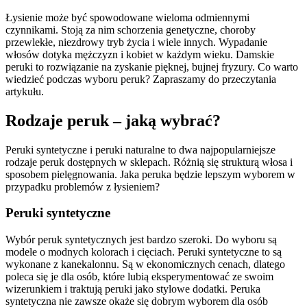
Łysienie może być spowodowane wieloma odmiennymi
czynnikami. Stoją za nim schorzenia genetyczne, choroby
przewlekłe, niezdrowy tryb życia i wiele innych. Wypadanie
włosów dotyka mężczyzn i kobiet w każdym wieku. Damskie
peruki to rozwiązanie na zyskanie pięknej, bujnej fryzury. Co warto
wiedzieć podczas wyboru peruk? Zapraszamy do przeczytania
artykułu.
Rodzaje peruk – jaką wybrać?
Peruki syntetyczne i peruki naturalne to dwa najpopularniejsze
rodzaje peruk dostępnych w sklepach. Różnią się strukturą włosa i
sposobem pielęgnowania. Jaka peruka będzie lepszym wyborem w
przypadku problemów z łysieniem?
Peruki syntetyczne
Wybór peruk syntetycznych jest bardzo szeroki. Do wyboru są
modele o modnych kolorach i cięciach. Peruki syntetyczne to są
wykonane z kanekalonnu. Są w ekonomicznych cenach, dlatego
poleca się je dla osób, które lubią eksperymentować ze swoim
wizerunkiem i traktują peruki jako stylowe dodatki. Peruka
syntetyczna nie zawsze okaże się dobrym wyborem dla osób