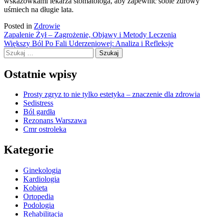
wskazówkami lekarza stomatologa, aby zapewnić sobie zdrowy
uśmiech na długie lata.
Posted in
Zdrowie
Nawigacja
Zapalenie Żył – Zagrożenie, Objawy i Metody Leczenia
Większy Ból Po Fali Uderzeniowej: Analiza i Refleksje
wpisu
Szukaj:
Ostatnie wpisy
Prosty zgryz to nie tylko estetyka – znaczenie dla zdrowia
Sedistress
Ból gardła
Rezonans Warszawa
Cmr ostroleka
Kategorie
Ginekologia
Kardiologia
Kobieta
Ortopedia
Podologia
Rehabilitacja