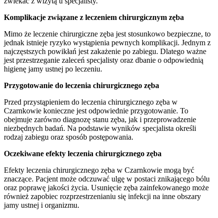
zwlekać z wizytą u specjalisty.
Komplikacje związane z leczeniem chirurgicznym zęba
Mimo że leczenie chirurgiczne zęba jest stosunkowo bezpieczne, to
jednak istnieje ryzyko wystąpienia pewnych komplikacji. Jednym z
najczęstszych powikłań jest zakażenie po zabiegu. Dlatego ważne
jest przestrzeganie zaleceń specjalisty oraz dbanie o odpowiednią
higienę jamy ustnej po leczeniu.
Przygotowanie do leczenia chirurgicznego zęba
Przed przystąpieniem do leczenia chirurgicznego zęba w
Czarnkowie konieczne jest odpowiednie przygotowanie. To
obejmuje zarówno diagnozę stanu zęba, jak i przeprowadzenie
niezbędnych badań. Na podstawie wyników specjalista określi
rodzaj zabiegu oraz sposób postępowania.
Oczekiwane efekty leczenia chirurgicznego zęba
Efekty leczenia chirurgicznego zęba w Czarnkowie mogą być
znaczące. Pacjent może odczuwać ulgę w postaci znikającego bólu
oraz poprawę jakości życia. Usunięcie zęba zainfekowanego może
również zapobiec rozprzestrzenianiu się infekcji na inne obszary
jamy ustnej i organizmu.