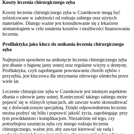
Koszty leczenia chirurgicznego zęba
Koszty leczenia chirurgicznego zęba w Czarnkowie mogą być
zróżnicowane w zależności od rodzaju zabiegu oraz użytych
materiałów. Dlatego ważne jest konsultowanie się z lekarzem
stomatologiem w celu ustalenia kosztów i możliwości finansowania
leczenia.
Profilaktyka jako klucz do unikania leczenia chirurgicznego
zęba
Najlepszym sposobem na uniknięcie leczenia chirurgicznego zęba
jest dbanie o higienę jamy ustnej oraz regularne wizyty u dentysty.
Profilaktyka, czyli zapobieganie powstawaniu chorób zębów i
przyzębia, jest kluczowa dla utrzymania zdrowego uśmiechu przez
wiele lat.
Leczenie chirurgiczne zęba w Czarnkowie jest istotnym aspektem
dbania o zdrowie jamy ustnej. Konieczność takiego zabiegu może
pojawić się w różnych sytuacjach, ale zawsze warto skonsultować
się z doświadczonym specjalistą. Dzięki odpowiedniemu leczeniu
można pozbyć się bólu i poprawić jakość życia, zapobiegając przy
tym powikłaniom i komplikacjom. Niezależnie od tego, czy
potrzebujesz usunięcia zęba czy innego rodzaju leczenia
chirurgicznego, ważne jest, aby zawsze kierować się radą i