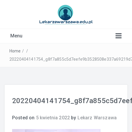
Kardiolog, Fala uderzeniowa, wkładki ortopedyczne
Menu
Warszawa
Home
/
/
20220404141754_g8f7a855c5d7eefe9b3528508e337a69219d7
20220404141754_g8f7a855c5d7ee
Posted on
5 kwietnia 2022
by
Lekarz Warszawa