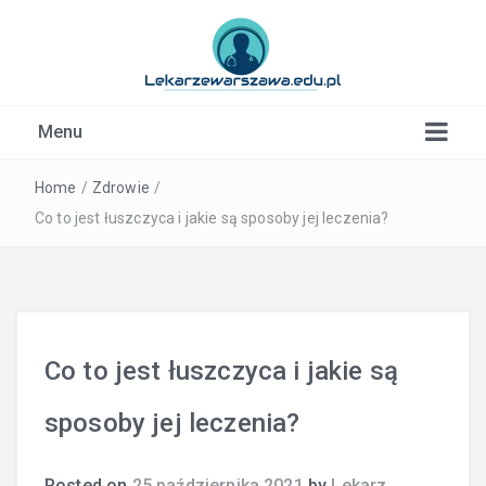
Kardiolog, Fala uderzeniowa, wkładki ortopedyczne
Menu
Warszawa
Home
/
Zdrowie
/
Co to jest łuszczyca i jakie są sposoby jej leczenia?
Co to jest łuszczyca i jakie są
sposoby jej leczenia?
Posted on
25 października 2021
by
Lekarz