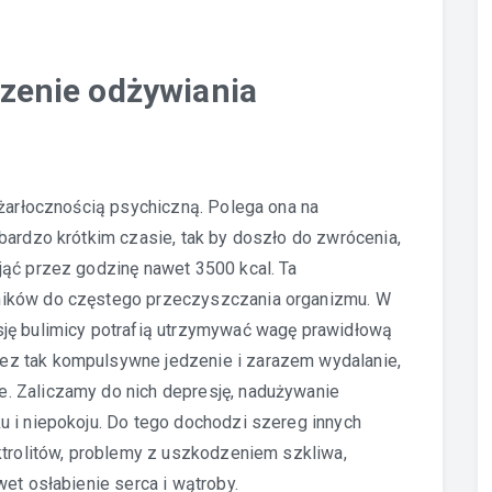
rzenie odżywiania
 żarłocznością psychiczną. Polega ona na
bardzo krótkim czasie, tak by doszło do zwrócenia,
jąć przez godzinę nawet 3500 kcal. Ta
mików do częstego przeczyszczania organizmu. W
ję bulimicy potrafią utrzymywać wagę prawidłową
z tak kompulsywne jedzenie i zarazem wydalanie,
. Zaliczamy do nich depresję, nadużywanie
u i niepokoju. Do tego dochodzi szereg innych
ktrolitów, problemy z uszkodzeniem szkliwa,
wet osłabienie serca i wątroby.