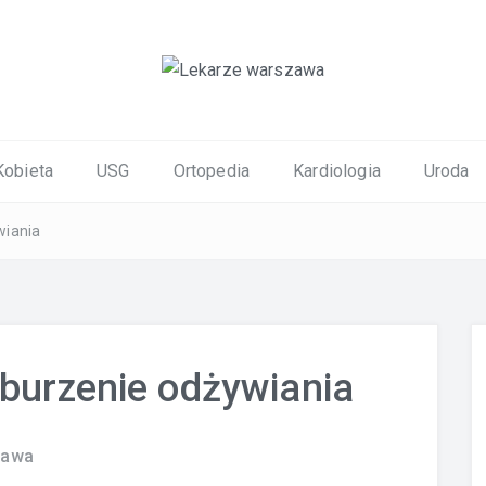
ortopedyczne Warszawa
Kobieta
USG
Ortopedia
Kardiologia
Uroda
wiania
aburzenie odżywiania
zawa