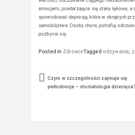
wartości, odczuwanie ciągłego niezadowole
emocjami, powtarzające się stany lękowe, 
spowodować depresję, która w skrajnych pr
samobójstwa. Osoby chore, potrafią odczuwać
pozbycia się.
Posted in
Zdrowie
Tagged
odzywanie
,
z
Czym w szczególności zajmuje się
Nawigacja
pedodoncja – stomatologia dziecięca
wpisu