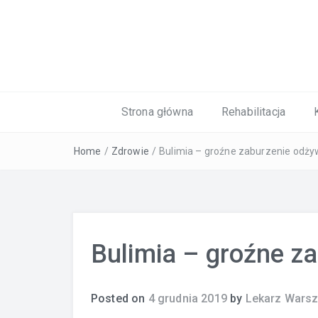
Kardiolog, Fala uderzeniowa, wkładki 
Strona główna
Rehabilitacja
Home
/
Zdrowie
/
Bulimia – groźne zaburzenie odży
Bulimia – groźne z
Posted on
4 grudnia 2019
by
Lekarz Wars