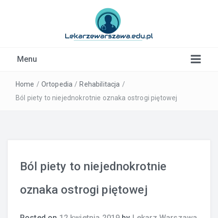
Kardiolog, Fala uderzeniowa, wkładki ortopedyczne
Menu
Warszawa
Home
/
Ortopedia
/
Rehabilitacja
/
Ból piety to niejednokrotnie oznaka ostrogi piętowej
Ból piety to niejednokrotnie
oznaka ostrogi piętowej
Posted on
12 kwietnia 2019
by
Lekarz Warszawa