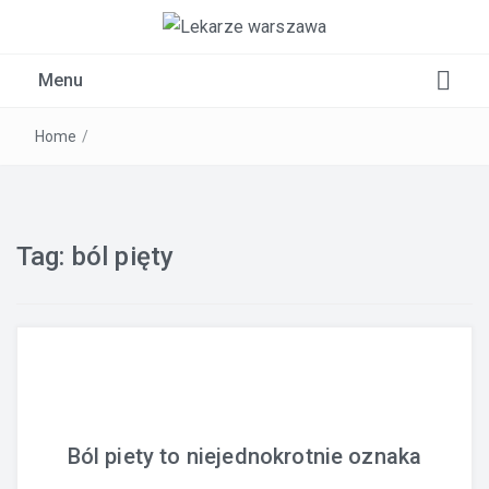
Kardiolog, Fala uderzeniowa, wkładki ortopedyczne
Menu
Warszawa
Home
/
Tag:
ból pięty
Ból piety to niejednokrotnie oznaka