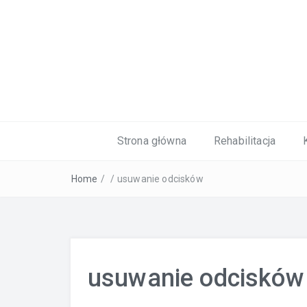
Kardiolog, Fala uderzeniowa, wkładki 
Strona główna
Rehabilitacja
Home
/
/
usuwanie odcisków
usuwanie odcisków