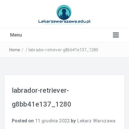
Kardiolog, Fala uderzeniowa, wkładki ortopedyczne
Menu
Warszawa
Home
/
/
labrador-retriever-g8bb41e137_1280
labrador-retriever-
g8bb41e137_1280
Posted on
11 grudnia 2022
by
Lekarz Warszawa