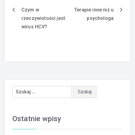
Czym w
Terapie inne niż u
Nawigacja
rzeczywistości jest
psychologa
wpisu
wirus HCV?
Szukaj:
Ostatnie wpisy