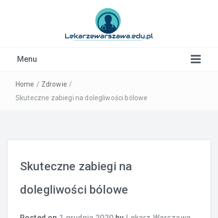
Kardiolog, Fala uderzeniowa, wkładki ortopedyczne
Menu
Warszawa
Home
/
Zdrowie
/
Skuteczne zabiegi na dolegliwości bólowe
Skuteczne zabiegi na
dolegliwości bólowe
Posted on
1 grudnia 2020
by
Lekarz Warszawa