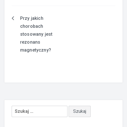
Przy jakich
Nawigacja
chorobach
wpisu
stosowany jest
rezonans
magnetyczny?
Szukaj: