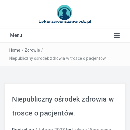
Kardiolog, Fala uderzeniowa, wkładki ortopedyczne
Menu
Warszawa
Home
/
Zdrowie
/
Niepubliczny ośrodek zdrowia w trosce o pacjentów.
Niepubliczny ośrodek zdrowia w
trosce o pacjentów.
Posted on
1 lutego 2023
by
Lekarz Warszawa