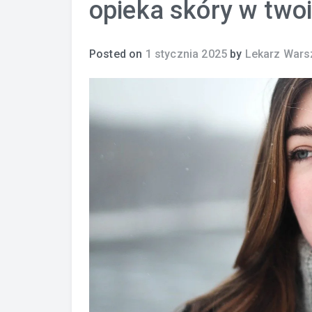
opieka skóry w two
Posted on
1 stycznia 2025
by
Lekarz War