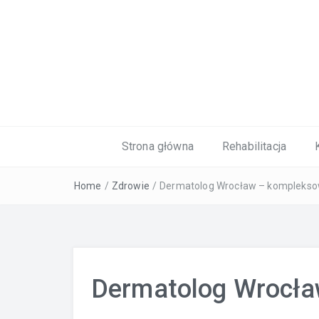
Kardiolog, Fala uderzeniowa, wkładki 
Strona główna
Rehabilitacja
Home
/
Zdrowie
/
Dermatolog Wrocław – kompleksow
Dermatolog Wrocł