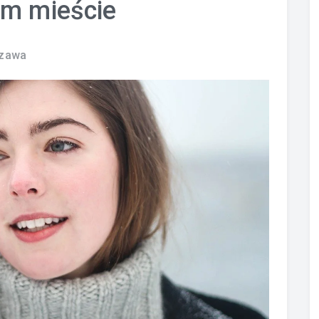
im mieście
szawa