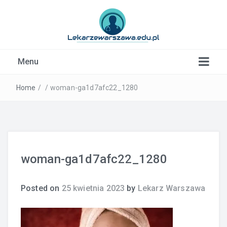
Kardiolog, Fala uderzeniowa, wkładki ortopedyczne
Menu
Warszawa
Home
/
/
woman-ga1d7afc22_1280
woman-ga1d7afc22_1280
Posted on
25 kwietnia 2023
by
Lekarz Warszawa