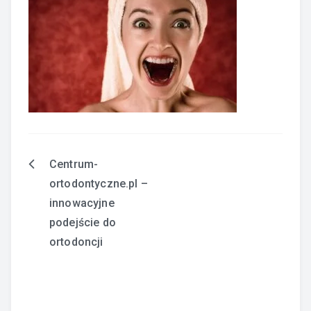
Centrum-
Nawigacja
ortodontyczne.pl –
wpisu
innowacyjne
podejście do
ortodoncji