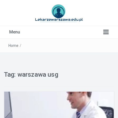
Kardiolog, Fala uderzeniowa, wkładki ortopedyczne
Menu
Warszawa
Home
/
Tag:
warszawa usg