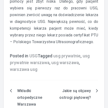
pomocy jest zbyt niska. Dlatego, gdy pacjent
wybiera się pierwszy raz do pracowni USG,
powinien zwrócić uwagę na doświadczenie lekarza
w diagnostyce USG. Największą pewność, co do
kompetencji lekarza pacjent może mieć, kiedy
wybrany przez niego lekarz posiada certyfikat PTU
– Polskiego Towarzystwa Ultrasonograficznego.
Posted in
USG
Tagged
usg prywatnie
,
usg
prywatnie warszawa
,
usg warszawa
,
warszawa usg
Wkładki
Jakie są objawy
Nawigacja
ortopedyczne
ostrogi piętowej?
wpisu
Warszawa