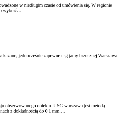
rowadzone w niedługim czasie od umówienia się. W regionie
two wybrać…
ą wskazane, jednocześnie zapewne usg jamy brzusznej Warszawa
kroju obserwowanego obiektu. USG warszawa jest metodą
rganach z dokładnością do 0,1 mm….