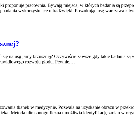
aki proponuje pracownia. Bywają miejsca, w których badania są przep
są badania wykorzystujące ultradźwięki. Poszukując usg warszawa ła
sznej?
ć się na usg jamy brzusznej? Oczywiście zawsze gdy takie badania s
y prawidłowego rozwoju płodu. Pewnie,…
brazowania tkanek w medycynie. Pozwala na uzyskanie obrazu w prze
łowieka. Metoda ultrasonograficzna umożliwia identyfikację zmian w o