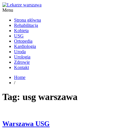
Menu
Kardiolog, Fala uderzeniowa, wkładki ortopedyczne Warszawa
Strona główna
Rehabilitacja
Kobieta
USG
Ortopedia
Kardiologia
Uroda
Urologia
Zdrowie
Kontakt
Home
/
Tag:
usg warszawa
Warszawa USG