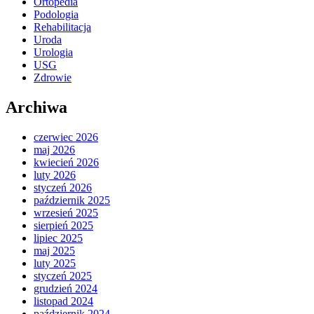
Ortopedia
Podologia
Rehabilitacja
Uroda
Urologia
USG
Zdrowie
Archiwa
czerwiec 2026
maj 2026
kwiecień 2026
luty 2026
styczeń 2026
październik 2025
wrzesień 2025
sierpień 2025
lipiec 2025
maj 2025
luty 2025
styczeń 2025
grudzień 2024
listopad 2024
październik 2024