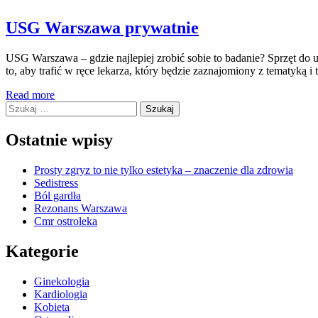
USG Warszawa prywatnie
USG Warszawa – gdzie najlepiej zrobić sobie to badanie? Sprzęt do u
to, aby trafić w ręce lekarza, który będzie zaznajomiony z tematyk
Read more
Szukaj:
Ostatnie wpisy
Prosty zgryz to nie tylko estetyka – znaczenie dla zdrowia
Sedistress
Ból gardła
Rezonans Warszawa
Cmr ostroleka
Kategorie
Ginekologia
Kardiologia
Kobieta