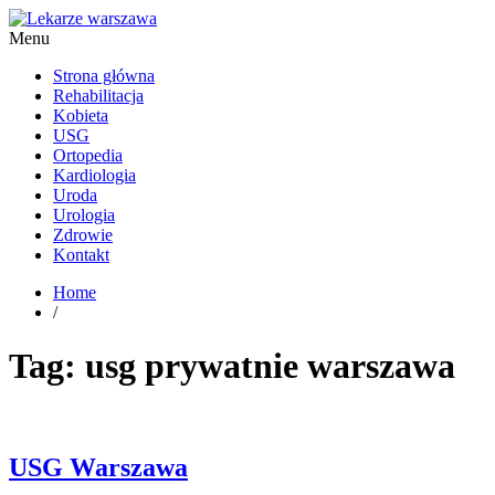
Menu
Kardiolog, Fala uderzeniowa, wkładki ortopedyczne Warszawa
Strona główna
Rehabilitacja
Kobieta
USG
Ortopedia
Kardiologia
Uroda
Urologia
Zdrowie
Kontakt
Home
/
Tag:
usg prywatnie warszawa
USG Warszawa