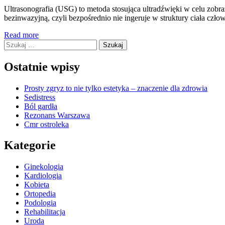
Ultrasonografia (USG) to metoda stosująca ultradźwięki w celu zo
bezinwazyjną, czyli bezpośrednio nie ingeruje w struktury ciała cz
Read more
Szukaj:
Ostatnie wpisy
Prosty zgryz to nie tylko estetyka – znaczenie dla zdrowia
Sedistress
Ból gardła
Rezonans Warszawa
Cmr ostroleka
Kategorie
Ginekologia
Kardiologia
Kobieta
Ortopedia
Podologia
Rehabilitacja
Uroda