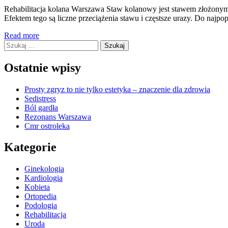
Rehabilitacja kolana Warszawa Staw kolanowy jest stawem złożonym, k
Efektem tego są liczne przeciążenia stawu i częstsze urazy. Do naj
Read more
Szukaj:
Ostatnie wpisy
Prosty zgryz to nie tylko estetyka – znaczenie dla zdrowia
Sedistress
Ból gardła
Rezonans Warszawa
Cmr ostroleka
Kategorie
Ginekologia
Kardiologia
Kobieta
Ortopedia
Podologia
Rehabilitacja
Uroda