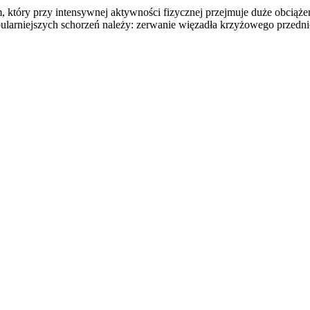
tóry przy intensywnej aktywności fizycznej przejmuje duże obciążenia 
popularniejszych schorzeń należy: zerwanie więzadła krzyżowego prze