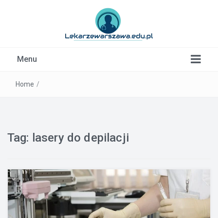
Kardiolog, Fala uderzeniowa, wkładki ortopedyczne
Menu
Warszawa
Home
/
Tag:
lasery do depilacji