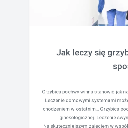
Jak leczy się grz
spo
Grzybica pochwy winna stanowić jak na
Leczenie domowymi systemami może 
chodzeniem w ostatnim… Grzybica poch
ginekologicznej. Leczenie sw
Najskuteczniejszym zajęciem w współ