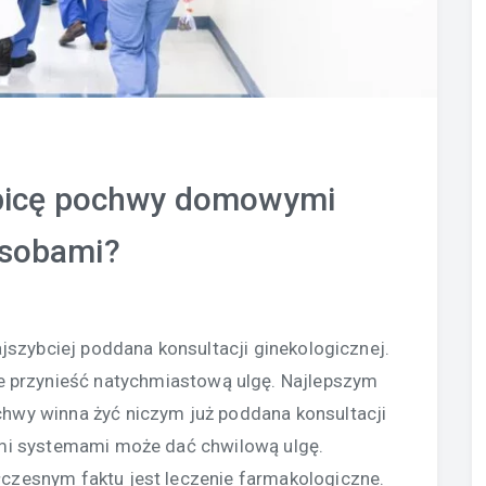
ybicę pochwy domowymi
sobami?
jszybciej poddana konsultacji ginekologicznej.
przynieść natychmiastową ulgę. Najlepszym
wy winna żyć niczym już poddana konsultacji
ymi systemami może dać chwilową ulgę.
czesnym faktu jest leczenie farmakologiczne.