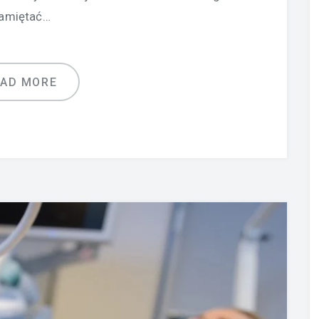
amiętać…
EAD MORE