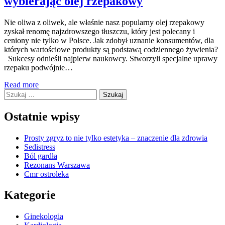
wybierając olej rzepakowy
Nie oliwa z oliwek, ale właśnie nasz popularny olej rzepakowy
zyskał renomę najzdrowszego tłuszczu, który jest polecany i
ceniony nie tylko w Polsce. Jak zdobył uznanie konsumentów, dla
których wartościowe produkty są podstawą codziennego żywienia?
Sukcesy odnieśli najpierw naukowcy. Stworzyli specjalne uprawy
rzepaku podwójnie…
Read more
Szukaj:
Ostatnie wpisy
Prosty zgryz to nie tylko estetyka – znaczenie dla zdrowia
Sedistress
Ból gardła
Rezonans Warszawa
Cmr ostroleka
Kategorie
Ginekologia