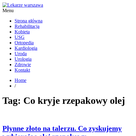
Menu
Kardiolog, Fala uderzeniowa, wkładki ortopedyczne Warszawa
Strona główna
Rehabilitacja
Kobieta
USG
Ortopedia
Kardiologia
Uroda
Urologia
Zdrowie
Kontakt
Home
/
Tag:
Co kryje rzepakowy olej
Płynne złoto na talerzu. Co zyskujemy