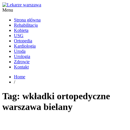
Menu
Kardiolog, Fala uderzeniowa, wkładki ortopedyczne Warszawa
Strona główna
Rehabilitacja
Kobieta
USG
Ortopedia
Kardiologia
Uroda
Urologia
Zdrowie
Kontakt
Home
/
Tag:
wkładki ortopedyczne
warszawa bielany