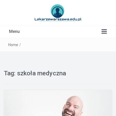
Kardiolog, Fala uderzeniowa, wkładki ortopedyczne
Menu
Warszawa
Home
/
Tag:
szkoła medyczna