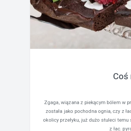
Coś 
Zgaga, wiązana z piekącym bólem w prz
została jako pochodna ognia, czy z ł
okolicy przełyku, już dużo stuleci tem
z łac. py