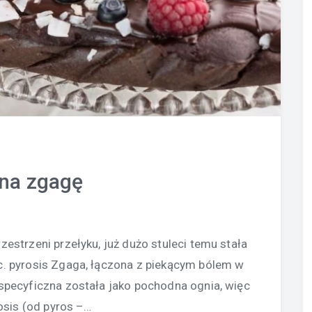
na zgagę
estrzeni przełyku, już dużo stuleci temu stała
ac. pyrosis Zgaga, łączona z piekącym bólem w
u specyficzna została jako pochodna ognia, więc
rosis (od pyros –…