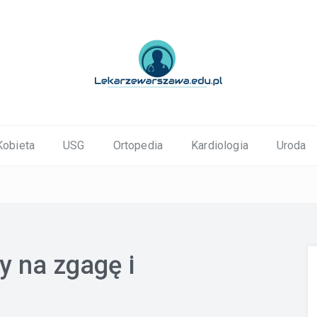
ortopedyczne Warszawa
Kobieta
USG
Ortopedia
Kardiologia
Uroda
 na zgagę i