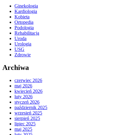
Ginekologia
Kardiologia
Kobieta
Ortopedia
Podologia
Rehabilitacja
Uroda
Urologia
USG
Zdrowie
Archiwa
czerwiec 2026
maj 2026
kwiecień 2026
luty 2026
styczeń 2026
październik 2025
wrzesień 2025
sierpień 2025
lipiec 2025
maj 2025
luty 2025