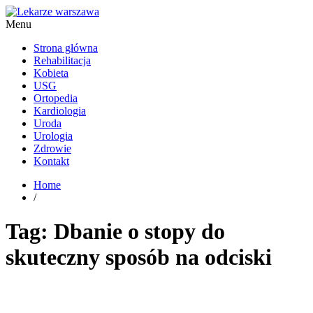
Menu
Kardiolog, Fala uderzeniowa, wkładki ortopedyczne Warszawa
Strona główna
Rehabilitacja
Kobieta
USG
Ortopedia
Kardiologia
Uroda
Urologia
Zdrowie
Kontakt
Home
/
Tag:
Dbanie o stopy do
skuteczny sposób na odciski