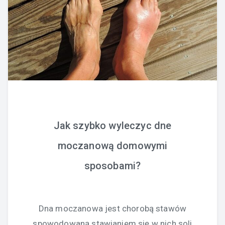
Jak szybko wyleczyc dne
moczanową domowymi
sposobami?
Dna moczanowa jest chorobą stawów
spowodowaną stawianiem się w nich soli