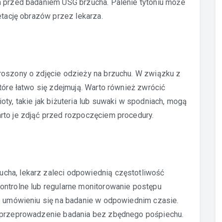
a przed badaniem USG brzucha. Palenie tytoniu może
etację obrazów przez lekarza.
roszony o zdjęcie odzieży na brzuchu. W związku z
tóre łatwo się zdejmują. Warto również zwrócić
ty, takie jak biżuteria lub suwaki w spodniach, mogą
rto je zdjąć przed rozpoczęciem procedury.
cha, lekarz zaleci odpowiednią częstotliwość
ontrolne lub regularne monitorowanie postępu
 o umówieniu się na badanie w odpowiednim czasie.
a przeprowadzenie badania bez zbędnego pośpiechu.