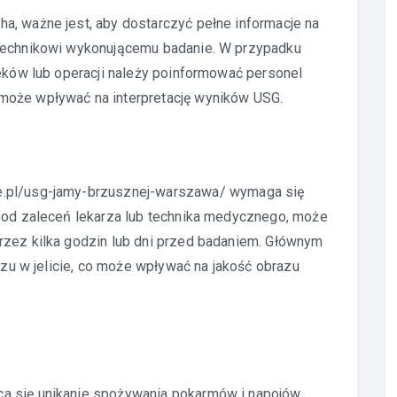
a, ważne jest, aby dostarczyć pełne informacje na
 technikowi wykonującemu badanie. W przypadku
leków lub operacji należy poinformować personel
może wpływać na interpretację wyników USG.
e.pl/usg-jamy-brzusznej-warszawa/
wymaga się
i od zaleceń lekarza lub technika medycznego, może
rzez kilka godzin lub dni przed badaniem. Głównym
gazu w jelicie, co może wpływać na jakość obrazu
a się unikanie spożywania pokarmów i napojów,