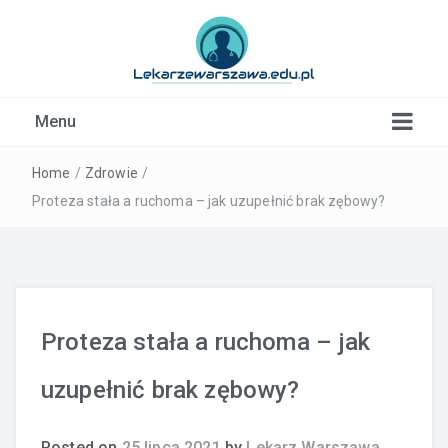
Kardiolog, Fala uderzeniowa, wkładki ortopedyczne
Menu
Warszawa
Home
/
Zdrowie
/
Proteza stała a ruchoma – jak uzupełnić brak zębowy?
Proteza stała a ruchoma – jak
uzupełnić brak zębowy?
Posted on
25 lipca 2021
by
Lekarz Warszawa